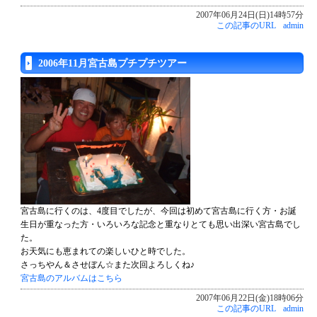
2007年06月24日(日)14時57分
この記事のURL
admin
2006年11月宮古島プチプチツアー
宮古島に行くのは、4度目でしたが、今回は初めて宮古島に行く方・お誕
生日が重なった方・いろいろな記念と重なりとても思い出深い宮古島でし
た。
お天気にも恵まれての楽しいひと時でした。
さっちやん＆させぼん☆また次回よろしくね♪
宮古島のアルバムはこちら
2007年06月22日(金)18時06分
この記事のURL
admin