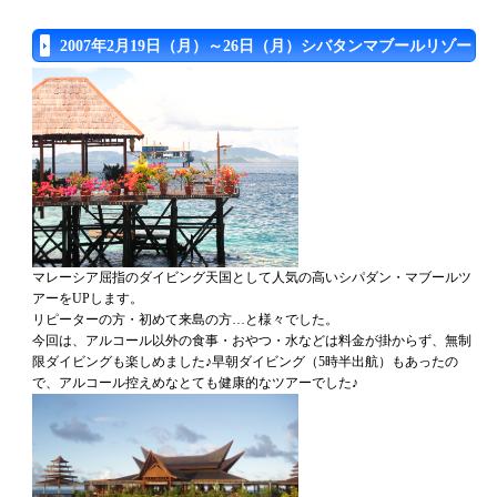
2007年2月19日（月）～26日（月）シバタンマブールリゾート
マレーシア屈指のダイビング天国として人気の高いシパダン・マブールツ
アーをUPします。
リピーターの方・初めて来島の方…と様々でした。
今回は、アルコール以外の食事・おやつ・水などは料金が掛からず、無制
限ダイビングも楽しめました♪早朝ダイビング（5時半出航）もあったの
で、アルコール控えめなとても健康的なツアーでした♪