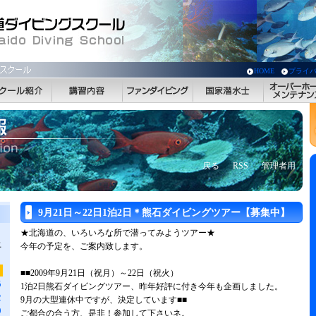
HOME
プライ
戻る
RSS
管理者用
9月21日～22日1泊2日＊熊石ダイビングツアー【募集中】
★北海道の、いろいろな所で潜ってみようツアー★
土
今年の予定を、ご案内致します。
■■2009年9月21日（祝月）～22日（祝火）
5
1泊2日熊石ダイビングツアー、昨年好評に付き今年も企画しました。
2
9月の大型連休中ですが、決定しています■■
9
ご都合の合う方、是非！参加して下さいネ。