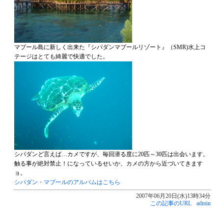
マブール島に新しく出来た『シパダンマブールリゾート』（SMR)水上コ
テージはとても綺麗で快適でした。
シパダンど言えば…カメですが、毎回潜る度に20匹～30匹は出会います。
触る事が絶対禁止！になっているせいか、カメの方から近づいてきます
ョ。
シパダン・マブールのアルバムはこちら
2007年06月20日(水)13時34分
この記事のURL
admin