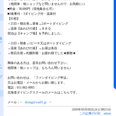
（他団体・他ショップなど問いませんので、お気軽に♪）
■料金：38,000円（現地集合も可）
■3食事付・3ダイビング付・温泉付
【行程】
＜21日＞朝出発→昼食→2ボートダイビング
＊
→温泉【あわびの湯】→ＢＢＱ
宿泊は【キャンプ場】を予約しました。
北見
ン
＜22日＞朝食→1ビーチ又はボートダイビング
→温泉【あわびの湯】→お昼は各自
→熊石出発→札幌到着・お疲れ様でした★解散★
セ
興味のある方は、是非お問い合わせ下さい。
）～
他団体・他ショップは、もちろん問いません♪
ー
プ
お問い合わせは、「ファンダイビング申込」
又はお電話・メールからお願い致します。
電話：011-862-0005
北海道ダイビングスクールのメールはこちらです。
メール：<
diving@win01.jp
>
2009年09月08日(火)13時25分
この記事のURL
admin