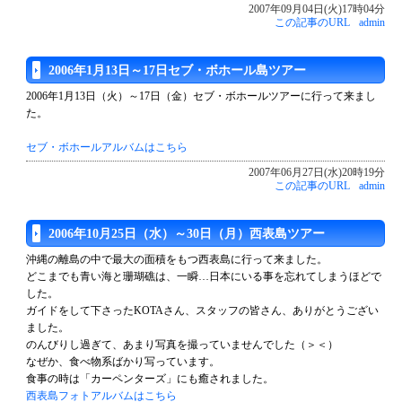
2007年09月04日(火)17時04分
この記事のURL
admin
2006年1月13日～17日セブ・ボホール島ツアー
2006年1月13日（火）～17日（金）セブ・ボホールツアーに行って来まし
た。
セブ・ボホールアルバムはこちら
2007年06月27日(水)20時19分
この記事のURL
admin
2006年10月25日（水）～30日（月）西表島ツアー
沖縄の離島の中で最大の面積をもつ西表島に行って来ました。
どこまでも青い海と珊瑚礁は、一瞬…日本にいる事を忘れてしまうほどで
した。
ガイドをして下さったKOTAさん、スタッフの皆さん、ありがとうござい
ました。
のんびりし過ぎて、あまり写真を撮っていませんでした（＞＜）
なぜか、食べ物系ばかり写っています。
食事の時は「カーペンターズ」にも癒されました。
西表島フォトアルバムはこちら